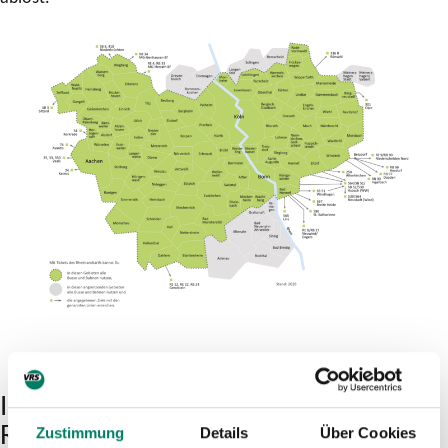
Informationen rund um den neuen
Rheinlandtarif
Zustimmung
Details
Über Cookies