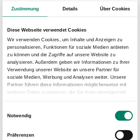
PDF
2 MIB
Zustimmung
Details
Über Cookies
Fare zone map
PDF
480 KIB
Diese Webseite verwendet Cookies
Wir verwenden Cookies, um Inhalte und Anzeigen zu
Next departures from Berghausen
personalisieren, Funktionen für soziale Medien anbieten
(S)
zu können und die Zugriffe auf unsere Website zu
analysieren. Außerdem geben wir Informationen zu Ihrer
Verwendung unserer Website an unsere Partner für
soziale Medien, Werbung und Analysen weiter. Unsere
Partner führen diese Informationen möglicherweise mit
weiteren Daten zusammen, die Sie ihnen bereitgestellt
haben oder die sie im Rahmen Ihrer Nutzung der Dienste
gesammelt haben.
Einwilligungsauswahl
Notwendig
Präferenzen