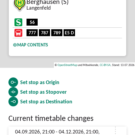
Berghausen (S)
Langenfeld
S6
777
787
789
E5 D
MAP CONTENTS
©
OpenStreetMap
und Mitwirkende,
CC-BY-SA
, Stand: 13.07.2026
Set stop as
Origin
Set stop as
Stopover
Set stop as
Destination
Current timetable changes
04.09.2026, 21:00 - 04.12.2026, 21:00,