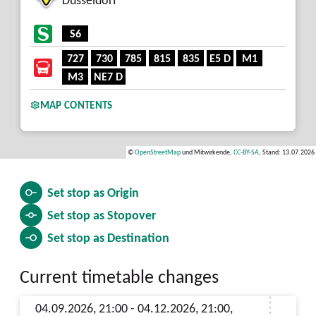
S6
727
730
785
815
835
E5 D
M1
M3
NE7 D
MAP CONTENTS
©
OpenStreetMap
und Mitwirkende,
CC-BY-SA
, Stand: 13.07.2026
Set stop as
Origin
Set stop as
Stopover
Set stop as
Destination
Current timetable changes
04.09.2026, 21:00 - 04.12.2026, 21:00,