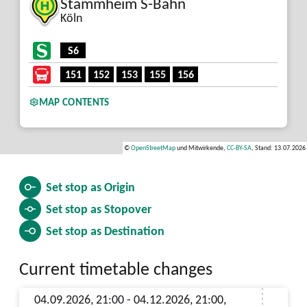
Stammheim S-Bahn
Köln
S6
151
152
153
155
156
MAP CONTENTS
©
OpenStreetMap
und Mitwirkende,
CC-BY-SA
, Stand: 13.07.2026
Set stop as
Origin
Set stop as
Stopover
Set stop as
Destination
Current timetable changes
04.09.2026, 21:00 - 04.12.2026, 21:00,