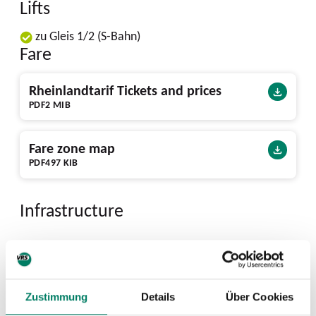
Lifts
zu Gleis 1/2 (S-Bahn)
Fare
Rheinlandtarif Tickets and prices
PDF
2 MIB
Fare zone map
PDF
497 KIB
Infrastructure
146 Bike+Ride spaces available
Next departures from Stammheim
Zustimmung
Details
Über Cookies
S-Bahn