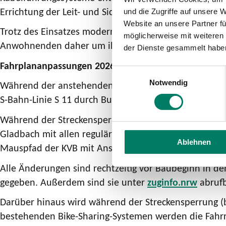
Errichtung der Leit- und Sicherungstechnik stehen ber
und die Zugriffe auf unsere 
Website an unsere Partner fü
Trotz des Einsatzes modernster Arbeitsgeräte ist Ba
möglicherweise mit weiteren
Anwohnenden daher um ihr Verständnis.
der Dienste gesammelt habe
Fahrplananpassungen 2026
Einwilligungsauswahl
Notwendig
Während der anstehenden Bauphase ist eine Strecke
S-Bahn-Linie S 11 durch Busse ersetzt
Während der Streckensperrung wird ein umfassendes 
Gladbach mit allen regulären Zwischenhalten. Zusätzli
Ablehnen
Mauspfad der KVB mit Anschluss an die Stadtbahnlin
Alle Änderungen sind rechtzeitig vor Baubeginn in 
gegeben. Außerdem sind sie unter
zuginfo.nrw
abrufb
Darüber hinaus wird während der Streckensperrung (b
bestehenden Bike-Sharing-Systemen werden die Fahrr