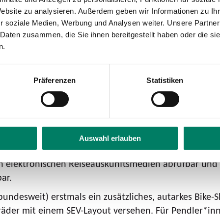
eits an.
Website zu analysieren. Außerdem geben wir Informationen zu I
r soziale Medien, Werbung und Analysen weiter. Unsere Partner
ulärm während der anstehenden Arbeiten leider nicht 
 Daten zusammen, die Sie ihnen bereitgestellt haben oder die s
n.
Präferenzen
Statistiken
nsperrung notwendig. Im Zeitraum ab
Freitag, den 10. 
Ersatzverkehrskonzept umgesetzt. Die Linie
SEV S 11A
ch verkehrt die Linie
SEV S 11B
von Bergisch Gladbach
Auswahl erlauben
ien 3 und 13 Richtung Köln-Deutz bzw. Köln-Mülheim
den elektronischen Reiseauskunftsmedien abrufbar u
ar.
undesweit) erstmals ein zusätzliches, autarkes Bike
äder mit einem SEV-Layout versehen. Für Pendler*inn