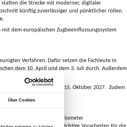
statten die Strecke mit moderner, digitaler
hnitt künftig zuverlässiger und pünktlicher rollen.
e.
im mit dem europäischen Zugbeeinflussungssystem
leunigten Verfahren. Dafür setzen die Fachleute in
ischen dem 10. April und dem 3. Juli durch. Außerdem
rpause vom 9. Juli bis zum 15. Oktober 2027. Zudem
Über Cookies
te bauen bis Juli rund 15 Kilometer
0 Gleisquerungen. Auch wichtige Vorarbeiten für die
 Medien anbieten zu können