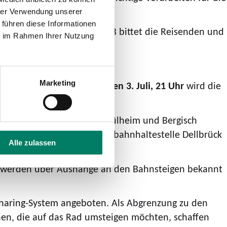
hrer Verwendung unserer
 führen diese Informationen
immer zu vermeiden. Die DB bittet die Reisenden und
ie im Rahmen Ihrer Nutzung
Marketing
April, 21 Uhr, bis Freitag, den 3. Juli, 21 Uhr
wird die
verkehrt zwischen Köln-Mülheim und Bergisch
 über Duckterath zur Stadtbahnhaltestelle Dellbrück
Alle zulassen
.
nd werden über Aushänge an den Bahnsteigen bekannt
-Sharing-System angeboten. Als Abgrenzung zu den
en, die auf das Rad umsteigen möchten, schaffen