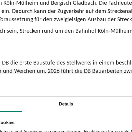
en Köln-Mülheim und Bergisch Gladbach. Die Fachleute 
ein. Dadurch kann der Zugverkehr auf dem Streckenabsc
oraussetzung für den zweigleisigen Ausbau der Streck
lich sein, Strecken rund um den Bahnhof Köln-Mülhe
e DB die erste Baustufe des Stellwerks in einem besch
en und Weichen um. 2026 führt die DB Bauarbeiten zw
ber geplant.
ngen notwendig. Dazu gehört eine dreimonatige Sper
 2027 vorgesehen.
Details
beltiefbauarbeiten entlang der Strecke durch. Fachleu
Cookies
heben sie knapp 70 Schächte aus und schaffen etwa 2
nhalte und Anzeigen zu personalisieren, Funktionen für soziale