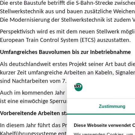
Die erste Baustufe betrifft die S-Bahn-Strecke zwisch
Stellwerkstechnik aus und bauen zusätzliche Weichen 
Die Modernisierung der Stellwerkstechnik ist zudem V
Perspektivisch wird es mit dem neuen Stellwerk mög
European Train Control System (ETCS) auszustatten.
Umfangreiches Bauvolumen bis zur Inbetriebnahme
Als deutschlandweit erstes Projekt seiner Art baut di
kurzer Zeit umfangreiche Arbeiten an Kabeln, Signal
sind Nachtarbeiten vom 7. August bis zum 4. Septem
Auch im kommenden Jahr sind weitere Streckensperru
ist eine einwöchige Sperrung vom 7. Mai bis 14. Mai
Zustimmung
Vorbereitende Arbeiten starten ab 10. April
In diesem Jahr führt das Projektteam umfangreiche Ka
Diese Webseite verwendet 
Kabelführungssysteme entlang der Strecke. Außerdem 
Wir verwenden Cookies, um I