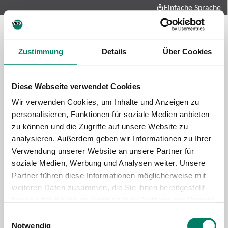
Einfache Sprache
Zustimmung
Details
Über Cookies
Diese Webseite verwendet Cookies
Wir verwenden Cookies, um Inhalte und Anzeigen zu
personalisieren, Funktionen für soziale Medien anbieten
zu können und die Zugriffe auf unsere Website zu
Future-mobility
analysieren. Außerdem geben wir Informationen zu Ihrer
About us
Verwendung unserer Website an unsere Partner für
Press and media
soziale Medien, Werbung und Analysen weiter. Unsere
Career
Partner führen diese Informationen möglicherweise mit
weiteren Daten zusammen, die Sie ihnen bereitgestellt
Data protection
Imprint
haben oder die sie im Rahmen Ihrer Nutzung der Dienste
gesammelt haben.
Cookie information
Tariff regulations
Einwilligungsauswahl
Notwendig