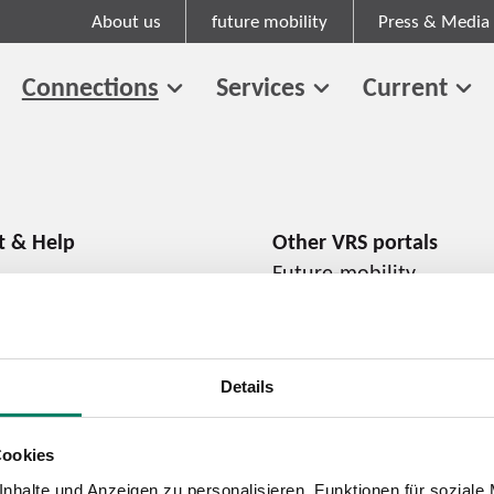
About us
future mobility
Press & Media
Connections
Services
Current
Future-mobility
About us
Press and media
Career
Details
Cookies
Cookie information
Tariff regulations
nhalte und Anzeigen zu personalisieren, Funktionen für soziale