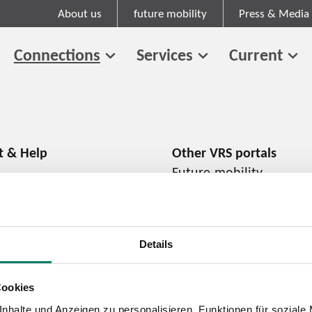
About us
future mobility
Press & Media
Connections
Services
Current
Future-mobility
About us
Press and media
Career
Details
Cookies
Cookie information
Tariff regulations
nhalte und Anzeigen zu personalisieren, Funktionen für soziale