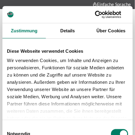
Einfache Sprache
Zustimmung
Details
Über Cookies
Diese Webseite verwendet Cookies
Wir verwenden Cookies, um Inhalte und Anzeigen zu
personalisieren, Funktionen für soziale Medien anbieten
zu können und die Zugriffe auf unsere Website zu
Future-mobility
analysieren. Außerdem geben wir Informationen zu Ihrer
About us
Verwendung unserer Website an unsere Partner für
Press and media
soziale Medien, Werbung und Analysen weiter. Unsere
Career
Partner führen diese Informationen möglicherweise mit
weiteren Daten zusammen, die Sie ihnen bereitgestellt
Data protection
Imprint
haben oder die sie im Rahmen Ihrer Nutzung der Dienste
gesammelt haben.
Cookie information
Tariff regulations
Einwilligungsauswahl
Notwendig