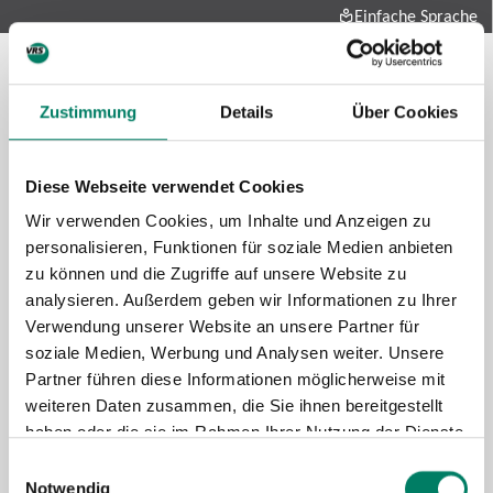
Einfache Sprache
Zustimmung
Details
Über Cookies
Diese Webseite verwendet Cookies
Wir verwenden Cookies, um Inhalte und Anzeigen zu
personalisieren, Funktionen für soziale Medien anbieten
zu können und die Zugriffe auf unsere Website zu
Future-mobility
analysieren. Außerdem geben wir Informationen zu Ihrer
About us
Verwendung unserer Website an unsere Partner für
Press and media
soziale Medien, Werbung und Analysen weiter. Unsere
Career
Partner führen diese Informationen möglicherweise mit
weiteren Daten zusammen, die Sie ihnen bereitgestellt
Data protection
Imprint
haben oder die sie im Rahmen Ihrer Nutzung der Dienste
gesammelt haben.
Cookie information
Tariff regulations
Einwilligungsauswahl
Notwendig