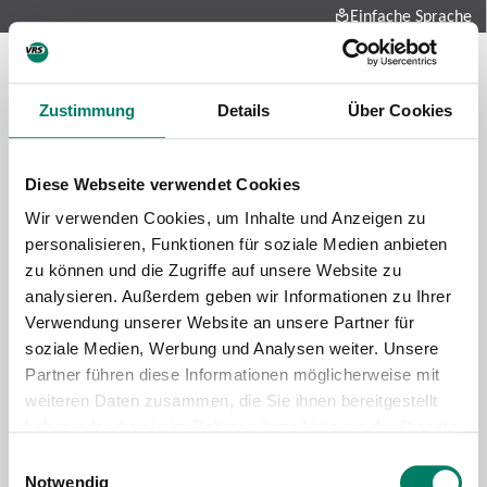
Einfache Sprache
Zustimmung
Details
Über Cookies
Diese Webseite verwendet Cookies
Wir verwenden Cookies, um Inhalte und Anzeigen zu
personalisieren, Funktionen für soziale Medien anbieten
zu können und die Zugriffe auf unsere Website zu
Future-mobility
analysieren. Außerdem geben wir Informationen zu Ihrer
About us
Verwendung unserer Website an unsere Partner für
Press and media
soziale Medien, Werbung und Analysen weiter. Unsere
Career
Partner führen diese Informationen möglicherweise mit
weiteren Daten zusammen, die Sie ihnen bereitgestellt
Data protection
Imprint
haben oder die sie im Rahmen Ihrer Nutzung der Dienste
gesammelt haben.
Cookie information
Tariff regulations
Einwilligungsauswahl
Notwendig