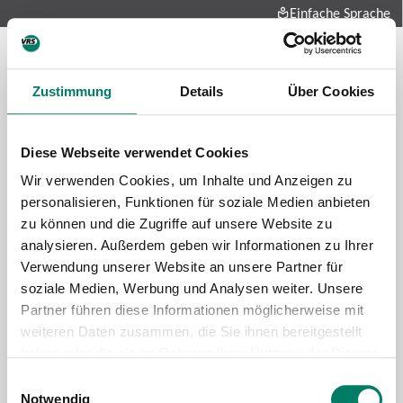
Einfache Sprache
Zustimmung
Details
Über Cookies
Diese Webseite verwendet Cookies
Wir verwenden Cookies, um Inhalte und Anzeigen zu
personalisieren, Funktionen für soziale Medien anbieten
zu können und die Zugriffe auf unsere Website zu
Future-mobility
analysieren. Außerdem geben wir Informationen zu Ihrer
About us
Verwendung unserer Website an unsere Partner für
Press and media
soziale Medien, Werbung und Analysen weiter. Unsere
Career
Partner führen diese Informationen möglicherweise mit
weiteren Daten zusammen, die Sie ihnen bereitgestellt
Data protection
Imprint
haben oder die sie im Rahmen Ihrer Nutzung der Dienste
gesammelt haben.
Cookie information
Tariff regulations
Einwilligungsauswahl
Notwendig