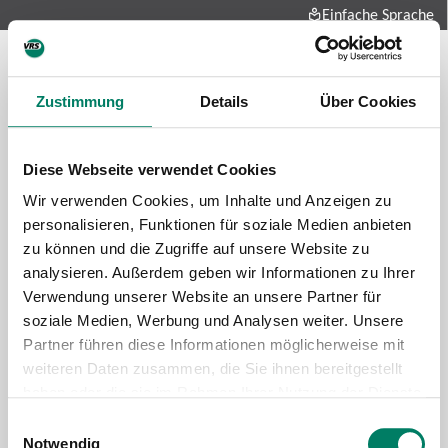
Einfache Sprache
Zustimmung
Details
Über Cookies
Diese Webseite verwendet Cookies
Wir verwenden Cookies, um Inhalte und Anzeigen zu
personalisieren, Funktionen für soziale Medien anbieten
zu können und die Zugriffe auf unsere Website zu
Future-mobility
analysieren. Außerdem geben wir Informationen zu Ihrer
About us
Verwendung unserer Website an unsere Partner für
Press and media
soziale Medien, Werbung und Analysen weiter. Unsere
Career
Partner führen diese Informationen möglicherweise mit
weiteren Daten zusammen, die Sie ihnen bereitgestellt
Data protection
Imprint
haben oder die sie im Rahmen Ihrer Nutzung der Dienste
gesammelt haben.
Cookie information
Tariff regulations
Einwilligungsauswahl
Notwendig