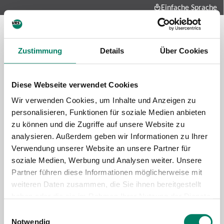
Einfache Sprache
Zustimmung
Details
Über Cookies
Diese Webseite verwendet Cookies
Wir verwenden Cookies, um Inhalte und Anzeigen zu
personalisieren, Funktionen für soziale Medien anbieten
zu können und die Zugriffe auf unsere Website zu
Future-mobility
analysieren. Außerdem geben wir Informationen zu Ihrer
About us
Verwendung unserer Website an unsere Partner für
Press and media
soziale Medien, Werbung und Analysen weiter. Unsere
Career
Partner führen diese Informationen möglicherweise mit
weiteren Daten zusammen, die Sie ihnen bereitgestellt
Data protection
Imprint
haben oder die sie im Rahmen Ihrer Nutzung der Dienste
gesammelt haben.
Cookie information
Tariff regulations
Einwilligungsauswahl
Notwendig