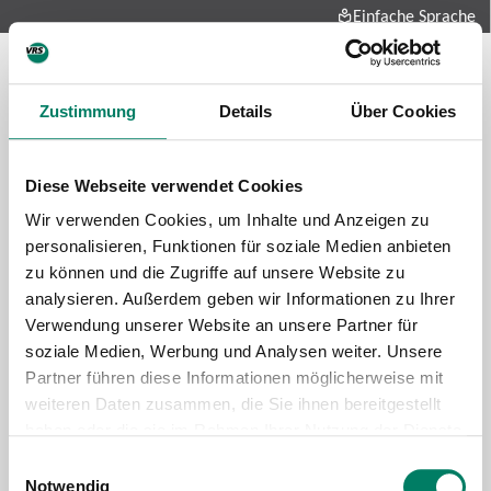
Einfache Sprache
Zustimmung
Details
Über Cookies
Diese Webseite verwendet Cookies
Wir verwenden Cookies, um Inhalte und Anzeigen zu
personalisieren, Funktionen für soziale Medien anbieten
zu können und die Zugriffe auf unsere Website zu
Future-mobility
analysieren. Außerdem geben wir Informationen zu Ihrer
About us
Verwendung unserer Website an unsere Partner für
Press and media
soziale Medien, Werbung und Analysen weiter. Unsere
Career
Partner führen diese Informationen möglicherweise mit
weiteren Daten zusammen, die Sie ihnen bereitgestellt
Data protection
Imprint
haben oder die sie im Rahmen Ihrer Nutzung der Dienste
gesammelt haben.
Cookie information
Tariff regulations
Einwilligungsauswahl
Notwendig