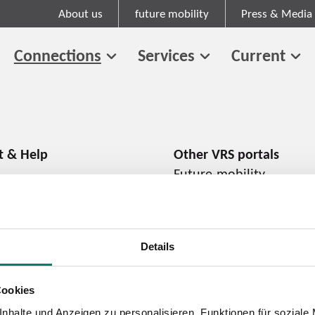
About us
future mobility
Press & Media
Connections
Services
Current
Future-mobility
About us
Press and media
Career
Details
Cookies
Cookie information
Tariff regulations
nhalte und Anzeigen zu personalisieren, Funktionen für soziale