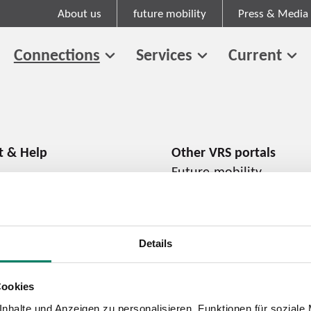
About us
future mobility
Press & Media
Connections
Services
Current
Future-mobility
About us
Press and media
Career
Details
Cookies
Cookie information
Tariff regulations
nhalte und Anzeigen zu personalisieren, Funktionen für soziale