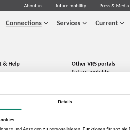
About us
future mobility
Press & Media
Connections
Services
Current
Future-mobility
About us
Press and media
Career
Details
Cookies
Cookie information
Tariff regulations
nhalte und Anzeigen zu personalisieren, Funktionen für soziale