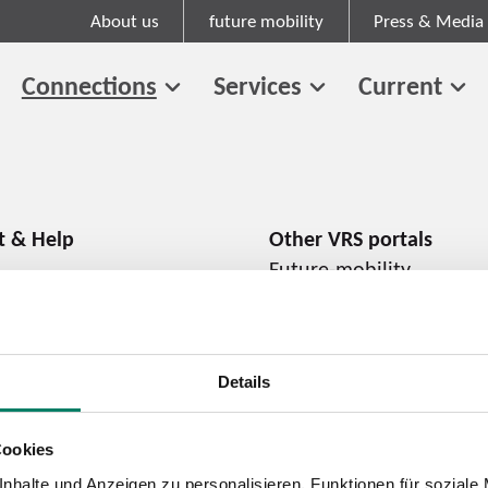
About us
future mobility
Press & Media
Connections
Services
Current
Future-mobility
About us
Press and media
Career
Details
Cookies
Cookie information
Tariff regulations
nhalte und Anzeigen zu personalisieren, Funktionen für soziale