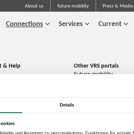
About us
future mobility
Press & Media
Connections
Services
Current
Future-mobility
About us
Press and media
Career
Details
Cookies
Cookie information
Tariff regulations
nhalte und Anzeigen zu personalisieren, Funktionen für soziale