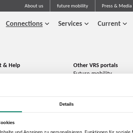
About us
future mobility
Press & Media
Connections
Services
Current
Future-mobility
About us
Press and media
Career
Details
Cookies
Cookie information
Tariff regulations
nhalte und Anzeigen zu personalisieren, Funktionen für soziale