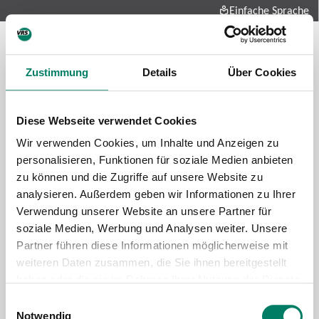
Einfache Sprache
Zustimmung
Details
Über Cookies
Diese Webseite verwendet Cookies
Wir verwenden Cookies, um Inhalte und Anzeigen zu
personalisieren, Funktionen für soziale Medien anbieten
zu können und die Zugriffe auf unsere Website zu
Future-mobility
analysieren. Außerdem geben wir Informationen zu Ihrer
About us
Verwendung unserer Website an unsere Partner für
Press and media
soziale Medien, Werbung und Analysen weiter. Unsere
Career
Partner führen diese Informationen möglicherweise mit
weiteren Daten zusammen, die Sie ihnen bereitgestellt
Data protection
Imprint
haben oder die sie im Rahmen Ihrer Nutzung der Dienste
gesammelt haben.
Cookie information
Tariff regulations
Einwilligungsauswahl
Notwendig