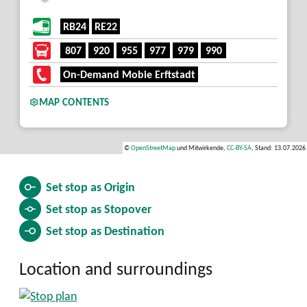
RB24
RE22
807
920
955
977
979
990
On-Demand Mobie Erftstadt
MAP CONTENTS
©
OpenStreetMap
und Mitwirkende,
CC-BY-SA
, Stand: 13.07.2026
Set stop as
Origin
Set stop as
Stopover
Set stop as
Destination
Location and surroundings