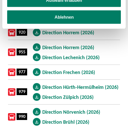
Auswahl erlauben
Line
Download
807
Direction Euskirchen (2026)
Ablehnen
920
Direction Horrem (2026)
Direction Horrem (2026)
955
Direction Lechenich (2026)
977
Direction Frechen (2026)
Direction Hürth-Hermülheim (2026)
979
Direction Zülpich (2026)
Direction Nörvenich (2026)
990
Direction Brühl (2026)