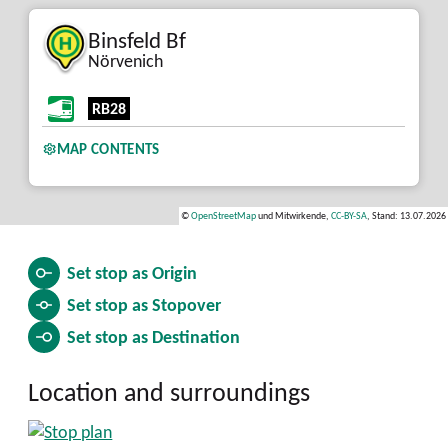
Binsfeld Bf
Nörvenich
RB28
MAP CONTENTS
©
OpenStreetMap
und Mitwirkende,
CC-BY-SA
, Stand: 13.07.2026
Set stop as
Origin
Set stop as
Stopover
Set stop as
Destination
Location and surroundings