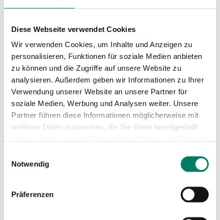
14 Bike+Ride spaces available
Diese Webseite verwendet Cookies
Wir verwenden Cookies, um Inhalte und Anzeigen zu
Next departures from Binsfeld Bf
personalisieren, Funktionen für soziale Medien anbieten
zu können und die Zugriffe auf unsere Website zu
analysieren. Außerdem geben wir Informationen zu Ihrer
Verwendung unserer Website an unsere Partner für
soziale Medien, Werbung und Analysen weiter. Unsere
Partner führen diese Informationen möglicherweise mit
weiteren Daten zusammen, die Sie ihnen bereitgestellt
haben oder die sie im Rahmen Ihrer Nutzung der Dienste
gesammelt haben.
Einwilligungsauswahl
Notwendig
Präferenzen