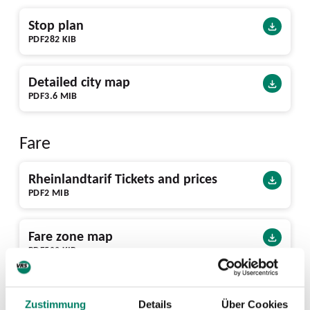
Stop plan
PDF
282 KIB
Detailed city map
PDF
3.6 MIB
Fare
Rheinlandtarif Tickets and prices
PDF
2 MIB
Fare zone map
PDF
502 KIB
Infrastructure
Zustimmung
Details
Über Cookies