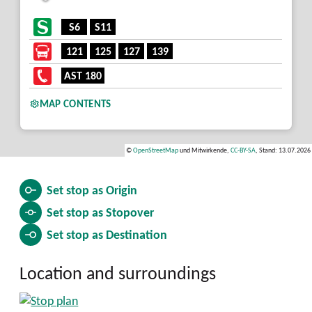
S6
S11
121
125
127
139
AST 180
MAP CONTENTS
©
OpenStreetMap
und Mitwirkende,
CC-BY-SA
, Stand: 13.07.2026
Set stop as
Origin
Set stop as
Stopover
Set stop as
Destination
Location and surroundings