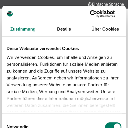
Einfache Sprache
Zustimmung
Details
Über Cookies
Diese Webseite verwendet Cookies
Wir verwenden Cookies, um Inhalte und Anzeigen zu
personalisieren, Funktionen für soziale Medien anbieten
zu können und die Zugriffe auf unsere Website zu
Future-mobility
analysieren. Außerdem geben wir Informationen zu Ihrer
About us
Verwendung unserer Website an unsere Partner für
Press and media
soziale Medien, Werbung und Analysen weiter. Unsere
Career
Partner führen diese Informationen möglicherweise mit
weiteren Daten zusammen, die Sie ihnen bereitgestellt
Data protection
Imprint
haben oder die sie im Rahmen Ihrer Nutzung der Dienste
gesammelt haben.
Cookie information
Tariff regulations
Einwilligungsauswahl
Notwendig