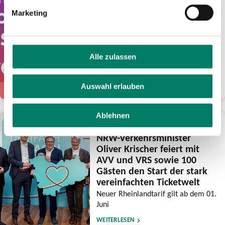
Euro Guthaben für
Marketing
frühsommerliche Fahrten
mit eezy.nrw
Verkehrsverbünde feiern mit der
Aktion ihre Tarifreformen und wollen
Alle zulassen
den Luftlinientarif noch bekannter
machen
Auswahl erlauben
WEITERLESEN
Ablehnen
28.05.2026
NRW-Verkehrsminister
Oliver Krischer feiert mit
AVV und VRS sowie 100
Gästen den Start der stark
vereinfachten Ticketwelt
Neuer Rheinlandtarif gilt ab dem 01.
Juni
WEITERLESEN