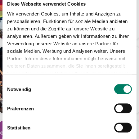
Tage für nur 24 Euro im
Diese Webseite verwendet Cookies
Rheinland mobil
Wir verwenden Cookies, um Inhalte und Anzeigen zu
Ticket-Angebot ist online oder als
personalisieren, Funktionen für soziale Medien anbieten
Handyticket erhältlich
zu können und die Zugriffe auf unsere Website zu
WEITERLESEN
analysieren. Außerdem geben wir Informationen zu Ihrer
Verwendung unserer Website an unsere Partner für
soziale Medien, Werbung und Analysen weiter. Unsere
01.06.2026
Partner führen diese Informationen möglicherweise mit
KöllePally lässt den
weiteren Daten zusammen, die Sie ihnen bereitgestellt
Tanzbrunnen eskalieren:
haben oder die sie im Rahmen Ihrer Nutzung der Dienste
1.000 Fans feiern kölsches
gesammelt haben.
Darts-Spektakel
Einwilligungsauswahl
Notwendig
Ausbilder Schmidt und Laurin
Winters holen sich den Final-Sieg
WEITERLESEN
Präferenzen
Statistiken
01.06.2026
Aus gutem Grund: Fünf