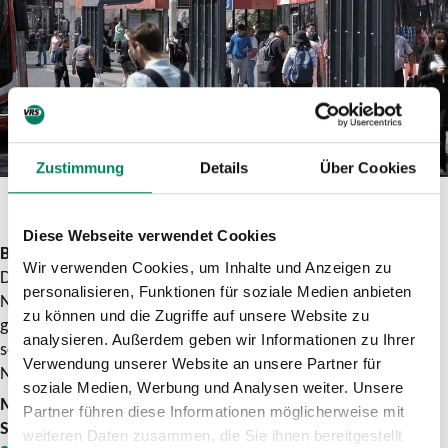
© Stadtwerke Bonn
Zustimmung
Details
Über Cookies
Diese Webseite verwendet Cookies
Bonn.
Der Bonner Stadtrat hat in seiner Sitzung am
Wir verwenden Cookies, um Inhalte und Anzeigen zu
Donnerstag, 11. Juni, beschlossen, dass der Bonner
personalisieren, Funktionen für soziale Medien anbieten
Nahverkehr ab Montag, 15. Juni, bis Ende Juni kostenfrei
zu können und die Zugriffe auf unsere Website zu
genutzt werden kann. Mit diesen und weiteren Maßnahmen
analysieren. Außerdem geben wir Informationen zu Ihrer
soll die angespannte Verkehrslage nach der Sperrung der
Verwendung unserer Website an unsere Partner für
Nordbrücke entschärft werden.
soziale Medien, Werbung und Analysen weiter. Unsere
Mehr Informationen dazu findet Ihr auf der Website der
Partner führen diese Informationen möglicherweise mit
SWB unter:
Wer den kostenlosen ÖPNV nutzen kann -
weiteren Daten zusammen, die Sie ihnen bereitgestellt