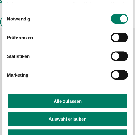
Stadtwerke Bus und Bahn
haben oder die sie im Rahmen Ihrer Nutzung der Dienste
gesammelt haben.
Einwilligungsauswahl
Notwendig
ALLE ANZEIGEN
Präferenzen
Kontaktformular
Statistiken
FAQ
Schlaue Nummer
Marketing
Facebook
YouTube
Alle zulassen
Instagram
LinkedIn
Auswahl erlauben