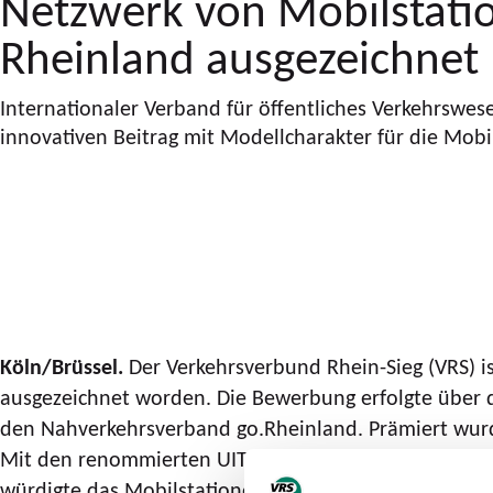
Netzwerk von Mobilstati
Rheinland ausgezeichnet
Internationaler Verband für öffentliches Verkehrswes
innovativen Beitrag mit Modellcharakter für die Mob
Köln/Brüssel.
Der Verkehrsverbund Rhein-Sieg (VRS) i
ausgezeichnet worden. Die Bewerbung erfolgte über de
den Nahverkehrsverband go.Rheinland. Prämiert wurd
Mit den renommierten UITP Awards zeichnet der Verb
würdigte das Mobilstationen-Netzwerk von go.Rhein