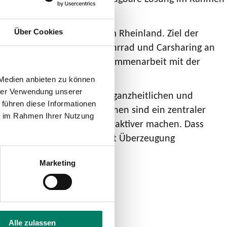
d nachhaltiger Mobilität im Rheinland. Ziel der
Über Cookies
 weiteren Angeboten wie Fahrrad und Carsharing an
 Konzept wird in enger Zusammenarbeit mit der
 Medien anbieten zu können
hrer Verwendung unserer
 die große Bedeutung eines ganzheitlichen und
 führen diese Informationen
bandsgebiet. Mobilstationen sind ein zentraler
ie im Rahmen Ihrer Nutzung
vidualverkehr zum ÖPNV attraktiver machen. Dass
iesen Weg konsequent und mit Überzeugung
Marketing
s:
Alle zulassen
 Informationen