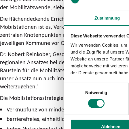
der Mobilitätswende, siehe:
Development of a region
Die flächendeckende Errichtung von Mobilstationen is
Zustimmung
Mobilstationen ist es, Verkehrsmittel des öffentlic
zentralen Knotenpunkten miteinander zu verknüpfen 
Diese Webseite verwendet 
jeweiligen Kommune vor Ort erarbeitet und umgesetz
Wir verwenden Cookies, um I
und die Zugriffe auf unsere 
Dr. Nobert Reinkober, Geschäftsführer go.Rheinland u
Website an unsere Partner fü
regionalen Ansatzes bei den Mobilitätsplanungen d
möglicherweise mit weiteren
Baustein für die Mobilitätswende, da sie klimafreun
der Dienste gesammelt habe
unser Ansatz nun auch international Anerkennung fin
weiterzugehen.“
Einwilligungsauswahl
Notwendig
Die Mobilstationsstrategie im go.Rheinland-Gebiet z
Verknüpfung von mindestens zwei Mobilitätsange
barrierefreies, einheitliches Design und klare Wie
Ablehnen
hoher Nutzerkomfort durch Serviceangebote wie Fah