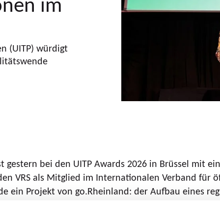
onen im
en (UITP) würdigt
ilitätswende
st gestern bei den UITP Awards 2026 in Brüssel mit
n VRS als Mitglied im Internationalen Verband für öff
e ein Projekt von go.Rheinland: der Aufbau eines re
and herausragende und zukunftsweisende Projekte im 
land unter insgesamt 236 Bewerbungen aus 54 Länder