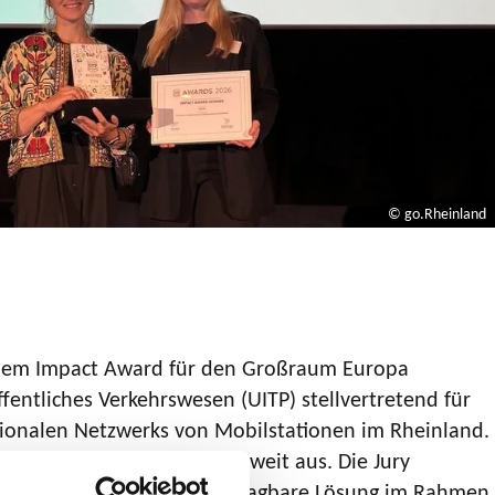
© go.Rheinland
 einem Impact Award für den Großraum Europa
entliches Verkehrswesen (UITP) stellvertretend für
gionalen Netzwerks von Mobilstationen im Rheinland.
öffentlichen Verkehr weltweit aus. Die Jury
n als innovative und übertragbare Lösung im Rahmen