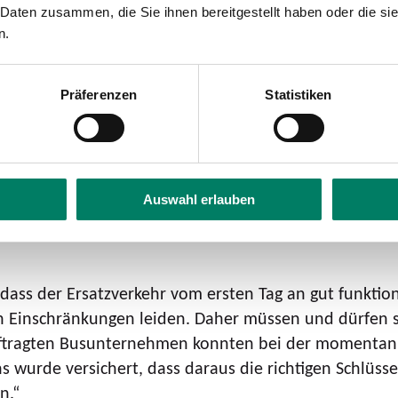
 Daten zusammen, die Sie ihnen bereitgestellt haben oder die s
rspätungen abfangen zu können.
n.
inter IV“ in den SEV eingegliedert. Sie bietet den F
zur Rheinquerung, um die linksrheinischen Zugverbind
ßgänger sowie Radfahrende. Für die Nutzung ist ein gü
Präferenzen
Statistiken
. Motorisierte Fahrzeuge sind von der Integration ausg
eit der Korridorsanierung die Personenfähre „Nixe“ 
Auswahl erlauben
rkehrskonzept integriert.
 der Linie 66 zwischen Bonn-Ramersdorf und Königswi
ss der Ersatzverkehr vom ersten Tag an gut funktion
 Einschränkungen leiden. Daher müssen und dürfen si
auftragten Busunternehmen konnten bei der momentan
 wurde versichert, dass daraus die richtigen Schlüss
n.“