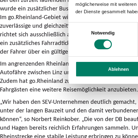
möglicherweise mit weiteren
wurde ein zusätzlicher Bus bestellt, um mögliche Ve
der Dienste gesammelt habe
Im go.Rheinland-Gebiet wird die Rheinfähre „Königsw
zuverlässige und gleichzeitig flexible Möglichkeit 
Einwilligungsauswahl
richtet sich ausschließlich an Fußgängerinnen und Fu
Notwendig
ein zusätzliches Fahrradticket ist nicht erforderlich
der Fahrer über ein gültiges ÖPNV-Ticket verfügt.
Im angrenzenden Rheinland-Pfalz sind während der Z
Ablehnen
Autofähre zwischen Linz und Remagen-Kripp in das Ve
Zudem hat go.Rheinland zusätzliche Stadtbahnfahrten
Fahrgästen eine weitere Reisemöglichkeit anzubieten.
„Wir haben den SEV-Unternehmen deutlich gemacht, da
unter der langen Bauzeit und den damit verbundenen
können“, so Norbert Reinkober. „Die von der DB be
und Hagen bereits reichlich Erfahrungen sammeln. Uns
Rheinstrecke eine stabile Leistung erbringen zu könne