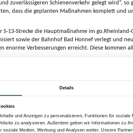
nd zuverlässigeren Schienenverkehr gelegt wird“, so 
warten, dass die geplanten Maßnahmen komplett und u
er S-13-Strecke die Hauptmaßnahme im go.Rheinland-
isiert sowie der Bahnhof Bad Honnef verlegt und ne
erden enorme Verbesserungen erreicht. Diese kommen a
en
 Konzept für den Schienenersatzverkehr (SEV) entwi
tet sind. Alle Fahrplanänderungen und Verbindungen
Details
n.
lichen Verkehrsmitteln und dem Ersatzverkehr zu ermö
Cookies
 stets Vorrang. Klapp-, Falträder sowie E-Tretroller
nhalte und Anzeigen zu personalisieren, Funktionen für soziale
Website zu analysieren. Außerdem geben wir Informationen zu I
r soziale Medien, Werbung und Analysen weiter. Unsere Partner
rkehrssituation für die SEV-Busse aufgrund der Sperr