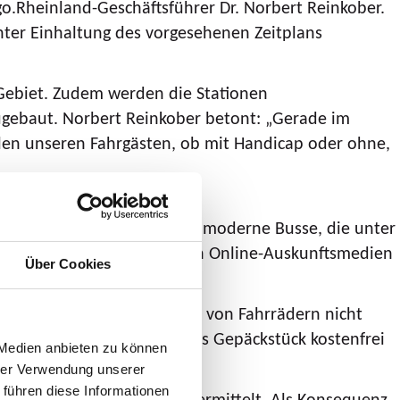
go.Rheinland-Geschäftsführer Dr. Norbert Reinkober.
nter Einhaltung des vorgesehenen Zeitplans
Gebiet. Zudem werden die Stationen
ugebaut. Norbert Reinkober betont: „Gerade im
llen unseren Fahrgästen, ob mit Handicap oder ohne,
ckelt. Zum Einsatz kommen moderne Busse, die unter
 der SEV-Busse sind in den Online-Auskunftsmedien
Über Cookies
glichen, kann die Mitnahme von Fahrrädern nicht
 können zusammengeklappt als Gepäckstück kostenfrei
 Medien anbieten zu können
hrer Verwendung unserer
 führen diese Informationen
ung der Bonner Nordbrücke ermittelt. Als Konsequenz