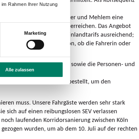
ie im Rahmen Ihrer Nutzung
ahrgästen zwischen Königswinter und Mehlem eine
ungen am Bahnhof Mehlem zu erreichen. Das Angebot
ltiger Fahrausweis des Rheinlandtarifs ausreichend;
Marketing
eschlossen – unabhängig davon, ob die Fahrerin oder
zwischen Erpel und Remagen sowie die Personen- und
Alle zulassen
nter Clemens-August-Str. bestellt, um den
ieren muss. Unsere Fahrgäste werden sehr stark
e sich auf einen reibungslosen SEV verlassen
 noch laufenden Korridorsanierung zwischen Köln
e gezogen wurden, um ab dem 10. Juli auf der rechten