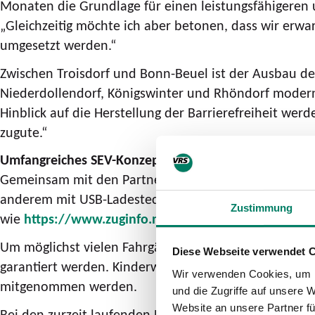
Monaten die Grundlage für einen leistungsfähigeren u
„Gleichzeitig möchte ich aber betonen, dass wir er
umgesetzt werden.“
Zwischen Troisdorf und Bonn-Beuel ist der Ausbau d
Niederdollendorf, Königswinter und Rhöndorf modern
Hinblick auf die Herstellung der Barrierefreiheit w
zugute.“
Umfangreiches SEV-Konzept mit Einbindung von Fähr
Gemeinsam mit den Partnern wurde ein umfangreiches
anderem mit USB-Ladesteckdosen und WLAN ausgestat
Zustimmung
wie
https://www.zuginfo.nrw/?msg=131655
enthalte
Um möglichst vielen Fahrgästen die Fahrt mit öffent
Diese Webseite verwendet 
garantiert werden. Kinderwagen und Rollstühle haben
Wir verwenden Cookies, um I
mitgenommen werden.
und die Zugriffe auf unsere 
Website an unsere Partner fü
Bei den zurzeit laufenden Probefahrten wurde die Ve