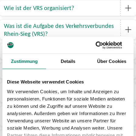
Wie ist der VRS organisiert?
Was ist die Aufgabe des Verkehrsverbundes
Rhein-Sieg (VRS)?
Woher kommt das Geld für den ÖPNV?
Zustimmung
Details
Über Cookies
Gibt es alternative Finanzierungsmodelle?
Diese Webseite verwendet Cookies
Welche Funktionen haben die
Wir verwenden Cookies, um Inhalte und Anzeigen zu
Verkehrsunternehmen?
personalisieren, Funktionen für soziale Medien anbieten
zu können und die Zugriffe auf unsere Website zu
Was sind kommunale
analysieren. Außerdem geben wir Informationen zu Ihrer
Verkehrsunternehmen?
Verwendung unserer Website an unsere Partner für
soziale Medien, Werbung und Analysen weiter. Unsere
Partner führen diese Informationen möglicherweise mit