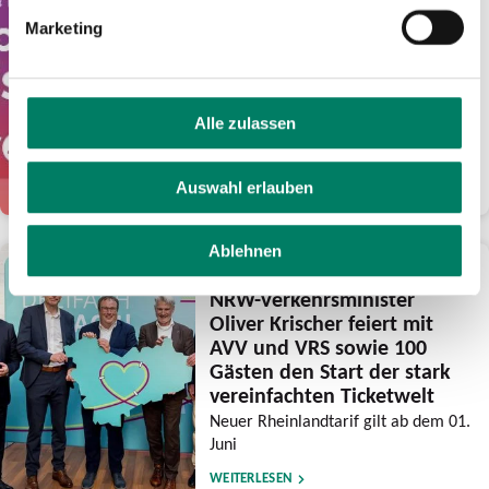
Euro Guthaben für
Marketing
frühsommerliche Fahrten
mit eezy.nrw
Verkehrsverbünde feiern mit der
Aktion ihre Tarifreformen und wollen
Alle zulassen
den Luftlinientarif noch bekannter
machen
Auswahl erlauben
WEITERLESEN
Ablehnen
28.05.2026
NRW-Verkehrsminister
Oliver Krischer feiert mit
AVV und VRS sowie 100
Gästen den Start der stark
vereinfachten Ticketwelt
Neuer Rheinlandtarif gilt ab dem 01.
Juni
WEITERLESEN