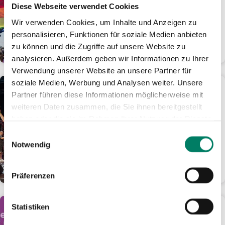
Tage für nur 24 Euro im
Diese Webseite verwendet Cookies
Rheinland mobil
Wir verwenden Cookies, um Inhalte und Anzeigen zu
Ticket-Angebot ist online oder als
personalisieren, Funktionen für soziale Medien anbieten
Handyticket erhältlich
zu können und die Zugriffe auf unsere Website zu
WEITERLESEN
analysieren. Außerdem geben wir Informationen zu Ihrer
Verwendung unserer Website an unsere Partner für
soziale Medien, Werbung und Analysen weiter. Unsere
01.06.2026
Partner führen diese Informationen möglicherweise mit
KöllePally lässt den
weiteren Daten zusammen, die Sie ihnen bereitgestellt
Tanzbrunnen eskalieren:
haben oder die sie im Rahmen Ihrer Nutzung der Dienste
1.000 Fans feiern kölsches
gesammelt haben.
Darts-Spektakel
Einwilligungsauswahl
Notwendig
Ausbilder Schmidt und Laurin
Winters holen sich den Final-Sieg
WEITERLESEN
Präferenzen
Statistiken
01.06.2026
Aus gutem Grund: Fünf