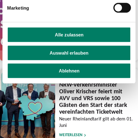
Euro Guthaben für
Marketing
frühsommerliche Fahrten
mit eezy.nrw
Verkehrsverbünde feiern mit der
Aktion ihre Tarifreformen und wollen
Alle zulassen
den Luftlinientarif noch bekannter
machen
Auswahl erlauben
WEITERLESEN
Ablehnen
28.05.2026
NRW-Verkehrsminister
Oliver Krischer feiert mit
AVV und VRS sowie 100
Gästen den Start der stark
vereinfachten Ticketwelt
Neuer Rheinlandtarif gilt ab dem 01.
Juni
WEITERLESEN