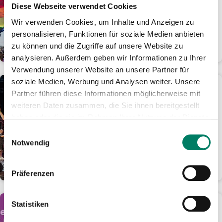
Tage für nur 24 Euro im
Diese Webseite verwendet Cookies
Rheinland mobil
Wir verwenden Cookies, um Inhalte und Anzeigen zu
Ticket-Angebot ist online oder als
personalisieren, Funktionen für soziale Medien anbieten
Handyticket erhältlich
zu können und die Zugriffe auf unsere Website zu
WEITERLESEN
analysieren. Außerdem geben wir Informationen zu Ihrer
Verwendung unserer Website an unsere Partner für
soziale Medien, Werbung und Analysen weiter. Unsere
01.06.2026
Partner führen diese Informationen möglicherweise mit
KöllePally lässt den
weiteren Daten zusammen, die Sie ihnen bereitgestellt
Tanzbrunnen eskalieren:
haben oder die sie im Rahmen Ihrer Nutzung der Dienste
1.000 Fans feiern kölsches
gesammelt haben.
Darts-Spektakel
Einwilligungsauswahl
Notwendig
Ausbilder Schmidt und Laurin
Winters holen sich den Final-Sieg
WEITERLESEN
Präferenzen
Statistiken
01.06.2026
Aus gutem Grund: Fünf