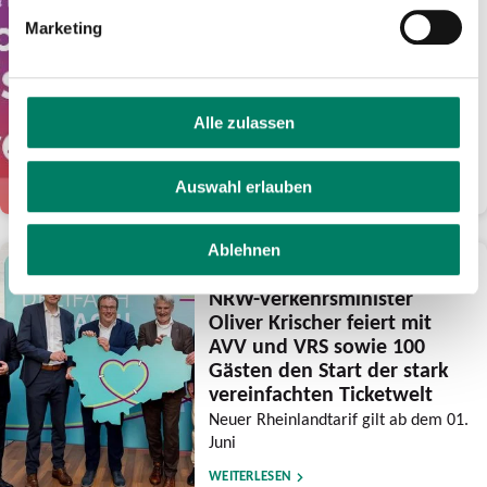
Euro Guthaben für
Marketing
frühsommerliche Fahrten
mit eezy.nrw
Verkehrsverbünde feiern mit der
Aktion ihre Tarifreformen und wollen
Alle zulassen
den Luftlinientarif noch bekannter
machen
Auswahl erlauben
WEITERLESEN
Ablehnen
28.05.2026
NRW-Verkehrsminister
Oliver Krischer feiert mit
AVV und VRS sowie 100
Gästen den Start der stark
vereinfachten Ticketwelt
Neuer Rheinlandtarif gilt ab dem 01.
Juni
WEITERLESEN