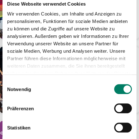
Tage für nur 24 Euro im
Diese Webseite verwendet Cookies
Rheinland mobil
Wir verwenden Cookies, um Inhalte und Anzeigen zu
Ticket-Angebot ist online oder als
personalisieren, Funktionen für soziale Medien anbieten
Handyticket erhältlich
zu können und die Zugriffe auf unsere Website zu
WEITERLESEN
analysieren. Außerdem geben wir Informationen zu Ihrer
Verwendung unserer Website an unsere Partner für
soziale Medien, Werbung und Analysen weiter. Unsere
01.06.2026
Partner führen diese Informationen möglicherweise mit
KöllePally lässt den
weiteren Daten zusammen, die Sie ihnen bereitgestellt
Tanzbrunnen eskalieren:
haben oder die sie im Rahmen Ihrer Nutzung der Dienste
1.000 Fans feiern kölsches
gesammelt haben.
Darts-Spektakel
Einwilligungsauswahl
Notwendig
Ausbilder Schmidt und Laurin
Winters holen sich den Final-Sieg
WEITERLESEN
Präferenzen
Statistiken
01.06.2026
Aus gutem Grund: Fünf