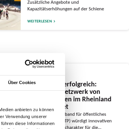
Zusätzliche Angebote und
Kapazitätserhöhungen auf der Schiene
WEITERLESEN
24.06.2026
Gemeinsam erfolgreich:
Über Cookies
Regionales Netzwerk von
Mobilstationen im Rheinland
ausgezeichnet
 Medien anbieten zu können
Internationaler Verband für öffentliches
hrer Verwendung unserer
Verkehrswesen (UITP) würdigt innovativen
 führen diese Informationen
Beitrag mit Modellcharakter für die...