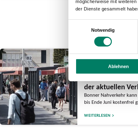
möglicherweise mit weiteren
der Dienste gesammelt habe
Einwilligungsauswahl
Notwendig
12.06.2026
Ablehnen
Bonner Stadtrat b
Maßnahmen zur 
der aktuellen Ve
Bonner Nahverkehr kann 
bis Ende Juni kostenfrei
WEITERLESEN