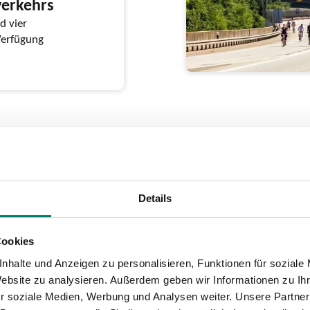
verkehrs
d vier
Verfügung
winnt beim
Details
ward
e Imagekampagne “Wir
Cookies
nhalte und Anzeigen zu personalisieren, Funktionen für soziale
Website zu analysieren. Außerdem geben wir Informationen zu I
r soziale Medien, Werbung und Analysen weiter. Unsere Partner