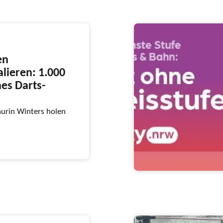
en
lieren: 1.000
hes Darts-
aurin Winters holen