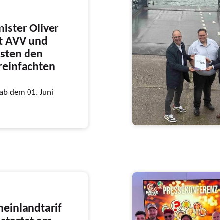
ister Oliver
it AVV und
sten den
ereinfachten
 ab dem 01. Juni
heinlandtarif
startet am