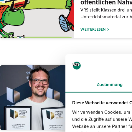
öffentlichen Nah
VRS stellt Klassen drei un
Unterrichtsmaterial zur 
WEITERLESEN
26.06.2026
go.Rheinland ge
Zustimmung
German Brand A
Auszeichnung für mutig
Diese Webseite verwendet 
sind dran.”
Wir verwenden Cookies, um I
und die Zugriffe auf unsere 
WEITERLESEN
Website an unsere Partner fü