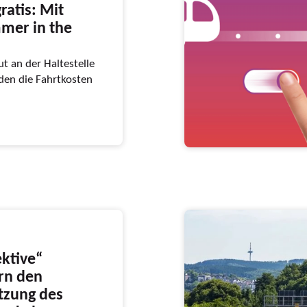
ratis: Mit
mer in the
t an der Haltestelle
en die Fahrtkosten
ktive“
ern den
utzung des