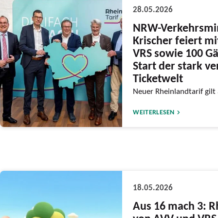
28.05.2026
NRW-Verkehrsmin
Krischer feiert m
VRS sowie 100 Gä
Start der stark v
Ticketwelt
Neuer Rheinlandtarif gilt
WEITERLESEN
18.05.2026
Aus 16 mach 3: R
von AVV und VRS 