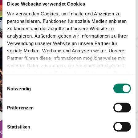
Tage für nur 24 Euro im
Diese Webseite verwendet Cookies
Rheinland mobil
Wir verwenden Cookies, um Inhalte und Anzeigen zu
Ticket-Angebot ist online oder als
personalisieren, Funktionen für soziale Medien anbieten
Handyticket erhältlich
zu können und die Zugriffe auf unsere Website zu
WEITERLESEN
analysieren. Außerdem geben wir Informationen zu Ihrer
Verwendung unserer Website an unsere Partner für
soziale Medien, Werbung und Analysen weiter. Unsere
01.06.2026
Partner führen diese Informationen möglicherweise mit
KöllePally lässt den
weiteren Daten zusammen, die Sie ihnen bereitgestellt
Tanzbrunnen eskalieren:
haben oder die sie im Rahmen Ihrer Nutzung der Dienste
1.000 Fans feiern kölsches
gesammelt haben.
Darts-Spektakel
Einwilligungsauswahl
Notwendig
Ausbilder Schmidt und Laurin
Winters holen sich den Final-Sieg
WEITERLESEN
Präferenzen
Statistiken
01.06.2026
Aus gutem Grund: Fünf