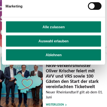
Euro Guthaben für
Marketing
frühsommerliche Fahrten
mit eezy.nrw
Verkehrsverbünde feiern mit der
Aktion ihre Tarifreformen und wollen
Alle zulassen
den Luftlinientarif noch bekannter
machen
Auswahl erlauben
WEITERLESEN
Ablehnen
28.05.2026
NRW-Verkehrsminister
Oliver Krischer feiert mit
AVV und VRS sowie 100
Gästen den Start der stark
vereinfachten Ticketwelt
Neuer Rheinlandtarif gilt ab dem 01.
Juni
WEITERLESEN