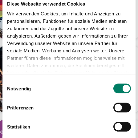
Tage für nur 24 Euro im
Diese Webseite verwendet Cookies
Rheinland mobil
Wir verwenden Cookies, um Inhalte und Anzeigen zu
Ticket-Angebot ist online oder als
personalisieren, Funktionen für soziale Medien anbieten
Handyticket erhältlich
zu können und die Zugriffe auf unsere Website zu
WEITERLESEN
analysieren. Außerdem geben wir Informationen zu Ihrer
Verwendung unserer Website an unsere Partner für
soziale Medien, Werbung und Analysen weiter. Unsere
01.06.2026
Partner führen diese Informationen möglicherweise mit
KöllePally lässt den
weiteren Daten zusammen, die Sie ihnen bereitgestellt
Tanzbrunnen eskalieren:
haben oder die sie im Rahmen Ihrer Nutzung der Dienste
1.000 Fans feiern kölsches
gesammelt haben.
Darts-Spektakel
Einwilligungsauswahl
Notwendig
Ausbilder Schmidt und Laurin
Winters holen sich den Final-Sieg
WEITERLESEN
Präferenzen
Statistiken
01.06.2026
Aus gutem Grund: Fünf