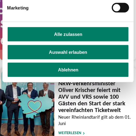
Euro Guthaben für
Marketing
frühsommerliche Fahrten
mit eezy.nrw
Verkehrsverbünde feiern mit der
Aktion ihre Tarifreformen und wollen
Alle zulassen
den Luftlinientarif noch bekannter
machen
Auswahl erlauben
WEITERLESEN
Ablehnen
28.05.2026
NRW-Verkehrsminister
Oliver Krischer feiert mit
AVV und VRS sowie 100
Gästen den Start der stark
vereinfachten Ticketwelt
Neuer Rheinlandtarif gilt ab dem 01.
Juni
WEITERLESEN