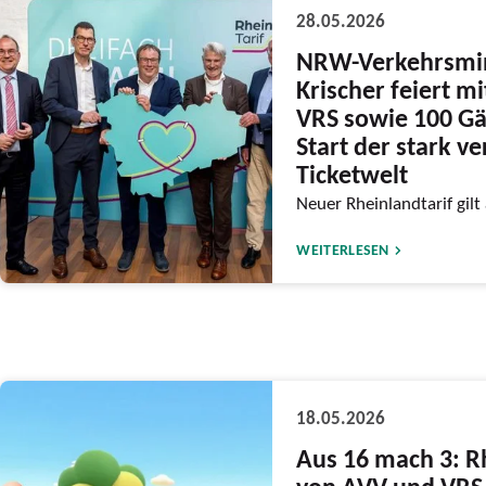
28.05.2026
NRW-Verkehrsmin
Krischer feiert m
VRS sowie 100 Gä
Start der stark v
Ticketwelt
Neuer Rheinlandtarif gilt
WEITERLESEN
18.05.2026
Aus 16 mach 3: R
von AVV und VRS 