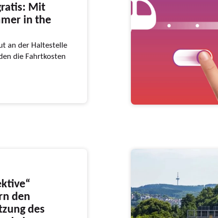
ratis: Mit
mer in the
t an der Haltestelle
en die Fahrtkosten
ktive“
ern den
utzung des