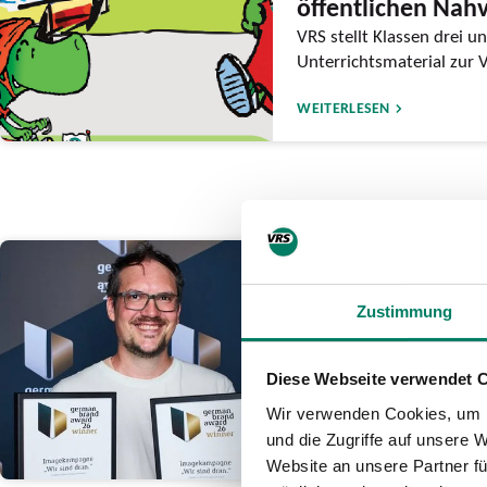
öffentlichen Nah
VRS stellt Klassen drei un
Unterrichtsmaterial zur 
WEITERLESEN
26.06.2026
go.Rheinland ge
Zustimmung
German Brand A
Auszeichnung für mutig
Diese Webseite verwendet 
sind dran.”
Wir verwenden Cookies, um I
und die Zugriffe auf unsere 
WEITERLESEN
Website an unsere Partner fü