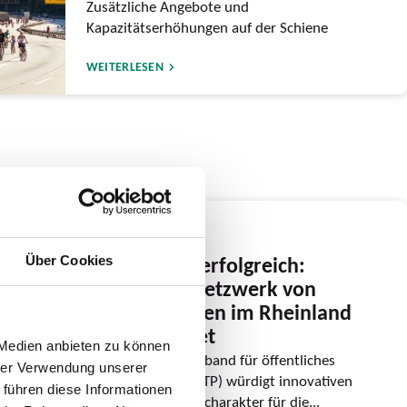
Zusätzliche Angebote und
Kapazitätserhöhungen auf der Schiene
WEITERLESEN
24.06.2026
Gemeinsam erfolgreich:
Über Cookies
Regionales Netzwerk von
Mobilstationen im Rheinland
ausgezeichnet
 Medien anbieten zu können
Internationaler Verband für öffentliches
hrer Verwendung unserer
Verkehrswesen (UITP) würdigt innovativen
 führen diese Informationen
Beitrag mit Modellcharakter für die...