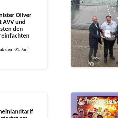
ister Oliver
it AVV und
sten den
ereinfachten
 ab dem 01. Juni
heinlandtarif
startet am