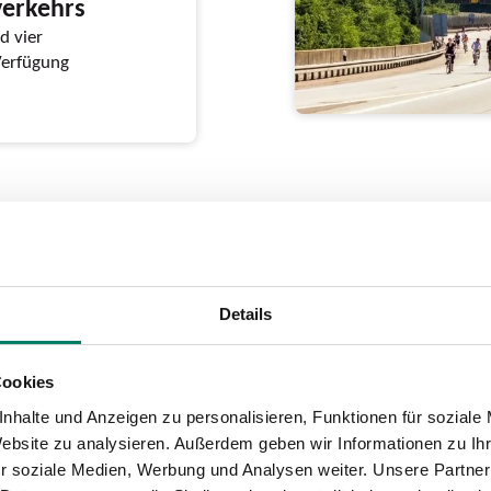
verkehrs
d vier
Verfügung
winnt beim
Details
ward
e Imagekampagne “Wir
Cookies
nhalte und Anzeigen zu personalisieren, Funktionen für soziale
Website zu analysieren. Außerdem geben wir Informationen zu I
r soziale Medien, Werbung und Analysen weiter. Unsere Partner