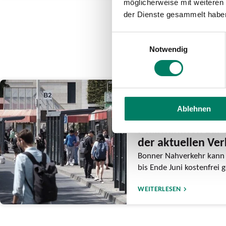
möglicherweise mit weiteren
der Dienste gesammelt habe
Einwilligungsauswahl
Notwendig
12.06.2026
Ablehnen
Bonner Stadtrat b
Maßnahmen zur 
der aktuellen Ve
Bonner Nahverkehr kann 
bis Ende Juni kostenfrei
WEITERLESEN