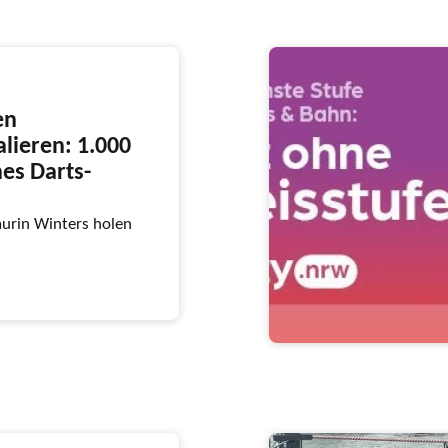
en
lieren: 1.000
hes Darts-
aurin Winters holen