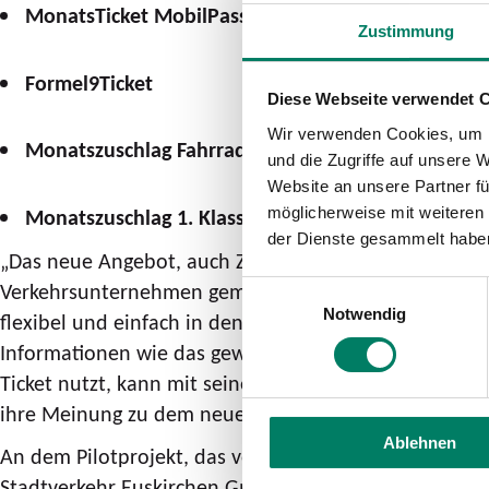
MonatsTicket MobilPass
Zustimmung
Formel9Ticket
Diese Webseite verwendet 
Wir verwenden Cookies, um I
Monatszuschlag Fahrrad
und die Zugriffe auf unsere 
Website an unsere Partner fü
möglicherweise mit weiteren
Monatszuschlag 1. Klasse
der Dienste gesammelt habe
„Das neue Angebot, auch ZeitTickets im Einzelkauf über
Verkehrsunternehmen gemeinsam verfolgen. Zudem biete
Einwilligungsauswahl
Notwendig
flexibel und einfach in den Bussen der teilnehmende
Informationen wie das gewählte Ticket, die eventuell
Ticket nutzt, kann mit seinen Mitnutzer*innen eine 
ihre Meinung zu dem neuen eTicket-Angebot mitzutei
Ablehnen
An dem Pilotprojekt, das vom Bundesministerium für 
Stadtverkehr Euskirchen GmbH (SVE), die Stadtwerke