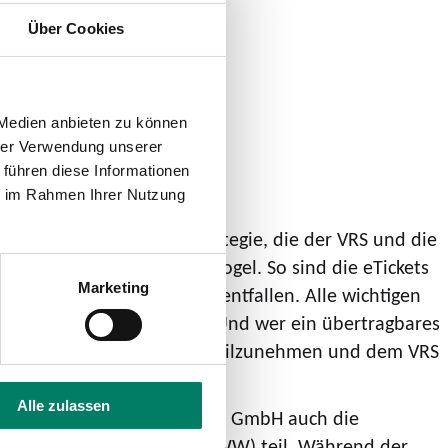
Über Cookies
 Medien anbieten zu können
hrer Verwendung unserer
 führen diese Informationen
ie im Rahmen Ihrer Nutzung
 in der Digitalisierungsstrategie, die der VRS und die
eschäftsführer Michael Vogel. So sind die eTickets
Marketing
der Kauf von Wertmarken entfallen. Alle wichtigen
 der Chipkarte hinterlegt. Und wer ein übertragbares
 gebeten, an einer Umfrage teilzunehmen und dem VRS
Alle zulassen
 wird, nehmen neben der RVK GmbH auch die
dtwerke Wesseling GmbH (SWW) teil. Während der