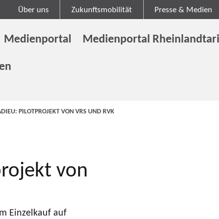
Über uns
Zukunftsmobilität
Presse & Medien
Medienportal
Medienportal Rheinlandtari
gen
IEU: PILOTPROJEKT VON VRS UND RVK
rojekt von
im Einzelkauf auf