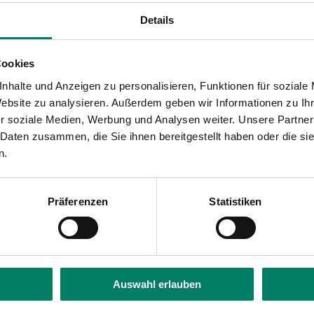
Details
Cookies
nhalte und Anzeigen zu personalisieren, Funktionen für soziale
Website zu analysieren. Außerdem geben wir Informationen zu I
r soziale Medien, Werbung und Analysen weiter. Unsere Partner
 Daten zusammen, die Sie ihnen bereitgestellt haben oder die s
n.
 eine Chipkarte zu verwalten, ist ein logischer Schritt
t es aus unserer Sicht große Vorteile“, betont VRS-G
Präferenzen
Statistiken
n Verkehrsunternehmen aufladbar – Papiertickets und 
 nötige Berechtigung und der Geltungsbereich sind auf
stabile Chipkarte teilen. Die Testkund*innen werden
len.
Auswahl erlauben
Verkehr und digitale Infrastruktur (BMVI) gefördert
 Brühl Verkehrsgesellschaft mbH (StWBV) und die Sta