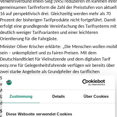
Verkehrsverbund Rhein-Sieg (VRS) reduzieren im Rahmen ihrer
gemeinsamen Tarifreform die Zahl der Preisstufen von aktuell
16 auf perspektivisch drei. Gleichzeitig werden mehr als 70
Prozent der bisherigen Tarifprodukte nicht fortgeführt. Damit
erfolgt eine grundlegende Vereinfachung des Tarifsystems mit
deutlich weniger Tarifvarianten und einer leichteren
Orientierung für die Fahrgäste.
Minister Oliver Krischer erklärte: „Die Menschen wollen mobil
sein – unkompliziert und zu fairen Preisen. Mit dem
Deutschlandticket für Vielnutzende und dem digitalen Tarif
eezy.nrw für Gelegenheitsfahrende verfügen wir bereits über
zwei starke Angebote als Grundpfeiler des tariflichen
Systems. Wer sich in diesen beiden Erfolgsprodukten nicht
wiederfindet, hat nun im Rheinlandtarif eine einfache
Alternative, die die Region noch näher zusammenwachsen
lässt. Einfache und transparente Tarife sind genau das, was
Zustimmung
Details
Über Cookies
die Fahrgäste wollen.“
Schulterschluss im Sinne der Fahrgäste
Diese Webseite verwendet Cookies