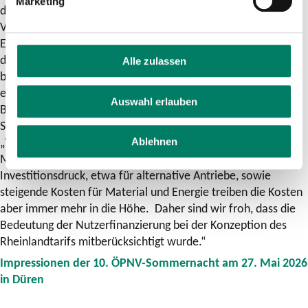
Marketing
der neuen Preisstufen galt es, die Balance zwischen der
Verträglichkeit für die Fahrgäste und der Sicherung der
Einnahmen der Verkehrsunternehmen zu halten. Das ist dank
der Expertise in den Verbundgesellschaften und bei dem
Alle zulassen
beauftragten Gutachter gelungen.“ In wenigen Fällen
entstehende Preishärten fängt eezy.nrw auf. Joachim Adler,
Auswahl erlauben
Bereichsleiter Finanzen und Vertrieb bei der Aachener
Straßenbahn und Energieversorgungs-AG (ASEAG), ergänzt:
„Wir wollen ein gutes Angebot für unsere Fahrgäste. Die
Ablehnen
Menschen sollen zuverlässig und bequem reisen.
Investitionsdruck, etwa für alternative Antriebe, sowie
steigende Kosten für Material und Energie treiben die Kosten
aber immer mehr in die Höhe. Daher sind wir froh, dass die
Bedeutung der Nutzerfinanzierung bei der Konzeption des
Rheinlandtarifs mitberücksichtigt wurde.“
Impressionen der 10. ÖPNV-Sommernacht am 27. Mai 2026
in Düren