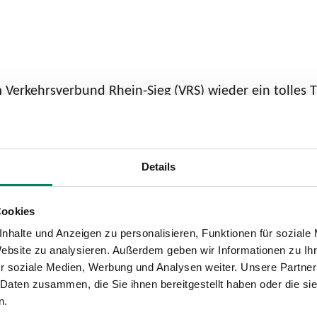
 Verkehrsverbund Rhein-Sieg (VRS) wieder ein tolles T
ein möchten: Mit dem VRS-KarnevalsTicket sind Fahrgä
chendienstag, 01. März 2022, (3 Uhr nachts am Folgetag
unden, gilt im
VRS-Netz
, also auch im sogenannten k
 auf Fahrten von und nach Titz, Merzenich, Düren, N
Details
hrs (SPNV) in den Landkreisen Altenkirchen, Neuwied 
Cookies
italem Weg. Die Fahrgäste können wählen, ob sie es pe
nhalte und Anzeigen zu personalisieren, Funktionen für soziale
Website zu analysieren. Außerdem geben wir Informationen zu I
 dann ausdrucken wollen.
r soziale Medien, Werbung und Analysen weiter. Unsere Partner
hrten im genannten Zeitraum. Für die Jecken, die allei
 Daten zusammen, die Sie ihnen bereitgestellt haben oder die s
als Handy- oder OnlineTicket fünf Prozent Rabatt.
n.