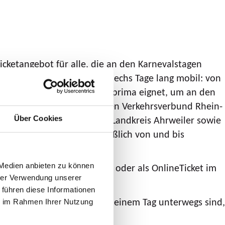
icketangebot für alle, die an den Karnevalstagen
ste für 25,36 Euro ganze sechs Tage lang mobil: von
). Das Ticket, das sich auch prima eignet, um an den
leinen Grenzverkehr zwischen Verkehrsverbund Rhein-
örvenich, Vettweiß und im Landkreis Ahrweiler sowie
Über Cookies
und Vulkaneifel (ausschließlich von und bis
r Smartphone (HandyTicket) oder als OnlineTicket im
 Medien anbieten zu können
hrer Verwendung unserer
 führen diese Informationen
ne oder in der Gruppe an nur einem Tag unterwegs sind,
ie im Rahmen Ihrer Nutzung