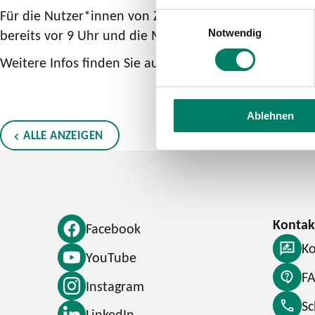
Für die Nutzer*innen von Zeitkarten und Abos wichti
Einwilligungsauswahl
bereits vor 9 Uhr und die Mitnahmeregelungen der Ab
Notwendig
Weitere Infos finden Sie auch unter
VRS : KarnevalsTi
Ablehnen
ALLE ANZEIGEN
Facebook
Ko
YouTube
F
Instagram
S
LinkedIn