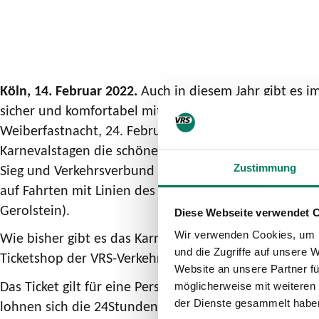
Köln, 14. Februar 2022
.
Auch in diesem Jahr gibt es im
sicher und komfortabel mit Bus und Bahn unterwegs s
Weiberfastnacht, 24. Februar, bis einschließlich Veil
Karnevalstagen die schöne Natur in der Region zu erk
Sieg und Verkehrsverbund Rhein-Ruhr (VRS/VRR) sowie
Zustimmung
auf Fahrten mit Linien des Schienenpersonennahverke
Gerolstein).
Diese Webseite verwendet 
Wie bisher gibt es das KarnevalsTicket allein auf dig
Wir verwenden Cookies, um I
und die Zugriffe auf unsere 
Ticketshop der VRS-Verkehrsunternehmen kaufen und
Website an unsere Partner fü
Das Ticket gilt für eine Person und beliebig viele Fa
möglicherweise mit weiteren
lohnen sich die 24StundenTickets. Bei diesen gibt es 
der Dienste gesammelt habe