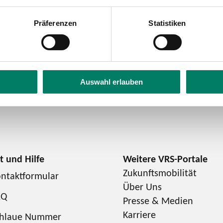
g zu wissen: Der Rosenmontag zählt im VRS als Feiert
otickets gelten ohne zeitliche Einschränkung.
Präferenzen
Statistiken
cket
.
Auswahl erlauben
Zukunftsmobilität
ntaktformular
Über Uns
AQ
Presse & Medien
Karriere
chlaue Nummer