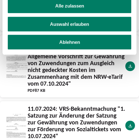
Gewährung von Zuwendungen zur
Alle zulassen
Förderung von Azubitickets im VRS
vom 07.10.2024"
PDF
92 KB
Auswahl erlauben
10.10.2024: VRS-Bekanntmachung "3.
Ablehnen
Satzung zur Änderung der Satzung
Allgemeine Vorschrift zur Gewährung
von Zuwendungen zum Ausgleich
nicht gedeckter Kosten im
Zusammenhang mit dem NRW-eTarif
vom 07.10.2024"
PDF
87 KB
11.07.2024: VRS-Bekanntmachung "1.
Satzung zur Änderung der Satzung
zur Gewährung von Zuwendungen
zur Förderung von Sozialtickets vom
10.07.2024"