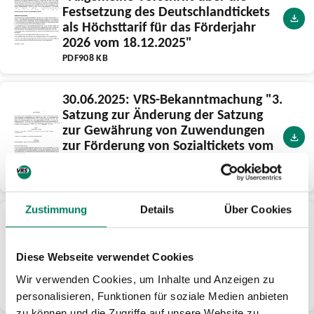
Festsetzung des Deutschlandtickets
als Höchsttarif für das Förderjahr
2026 vom 18.12.2025"
PDF
908 KB
30.06.2025: VRS-Bekanntmachung "3.
Satzung zur Änderung der Satzung
zur Gewährung von Zuwendungen
zur Förderung von Sozialtickets vom
27.06.2025"
PDF
133 KB
Zustimmung
Details
Über Cookies
16.12.2024: VRS-Bekanntmachung "2.
Satzung zur Änderung der Satzung
zur Gewährung von Zuwendungen
Diese Webseite verwendet Cookies
zur Förderung von Sozialtickets vom
12.12.2024"
Wir verwenden Cookies, um Inhalte und Anzeigen zu
PDF
133 KB
personalisieren, Funktionen für soziale Medien anbieten
zu können und die Zugriffe auf unsere Website zu