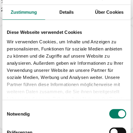
wupsi
Zweckverband go.Rheinland
Zustimmung
Details
Über Cookies
Die Arbeitskreise des Beirates
Diese Webseite verwendet Cookies
Der Beirat besitzt insgesamt vier Arbeitskreise, in denen
Wir verwenden Cookies, um Inhalte und Anzeigen zu
alle Themen vorab beraten werden, zu denen der Beirat
personalisieren, Funktionen für soziale Medien anbieten
eine Entscheidung treffen muss. Die Arbeitskreise geben
zu können und die Zugriffe auf unsere Website zu
ihre Empfehlung zu den verschiedenen Themen an den
analysieren. Außerdem geben wir Informationen zu Ihrer
Beirat zur Entscheidung weiter.
Verwendung unserer Website an unsere Partner für
soziale Medien, Werbung und Analysen weiter. Unsere
Bei den vier Arbeitskreisen handelt es sich um
Partner führen diese Informationen möglicherweise mit
den Arbeitskreis Marketing, Tarif, Vertrieb und
weiteren Daten zusammen, die Sie ihnen bereitgestellt
Informationstechnologie,
haben oder die sie im Rahmen Ihrer Nutzung der Dienste
den Arbeitskreis Wirtschaftliche Angelegenheiten,
gesammelt haben.
Einwilligungsauswahl
den Arbeitskreis Rechtliche Angelegenheiten und um
Notwendig
den Arbeitskreis Strategie.
Präferenzen