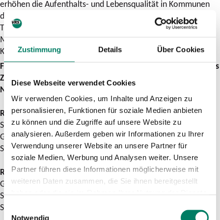
erhöhen die Aufenthalts- und Lebensqualität in Kommunen
deutlich. Hier setzt unser Fußverkehrs-Check NRW an“, so
Theo Jansen, Geschäftsstellenleiter des Zukunftsnetz
Mobilität NRW mit Sitz beim Verkehrsverbund Rhein-Sieg in
Köln.
Zustimmung
Details
Über Cookies
Folgende Kommunen führen in 2022 mit Unterstützung des
Zukunftsnetz Mobilität NRW einen „Fußverkehrs-Check
Diese Webseite verwendet Cookies
NRW“ durch:
Wir verwenden Cookies, um Inhalte und Anzeigen zu
personalisieren, Funktionen für soziale Medien anbieten
Rhein-Ruhr:
zu können und die Zugriffe auf unsere Website zu
Stadt Dormagen
analysieren. Außerdem geben wir Informationen zu Ihrer
Gemeinde Rommerskirchen
Verwendung unserer Website an unsere Partner für
Stadt Sprockhövel
soziale Medien, Werbung und Analysen weiter. Unsere
Partner führen diese Informationen möglicherweise mit
Rheinland:
weiteren Daten zusammen, die Sie ihnen bereitgestellt
Gemeinde Marienheide
haben oder die sie im Rahmen Ihrer Nutzung der Dienste
Stadt Aachen
gesammelt haben.
Stadt Lohmar
Einwilligungsauswahl
Notwendig