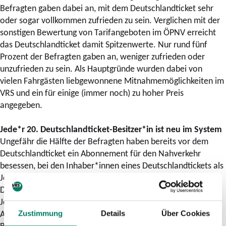
Befragten gaben dabei an, mit dem Deutschlandticket sehr
oder sogar vollkommen zufrieden zu sein. Verglichen mit der
sonstigen Bewertung von Tarifangeboten im ÖPNV erreicht
das Deutschlandticket damit Spitzenwerte. Nur rund fünf
Prozent der Befragten gaben an, weniger zufrieden oder
unzufrieden zu sein. Als Hauptgründe wurden dabei von
vielen Fahrgästen liebgewonnene Mitnahmemöglichkeiten im
VRS und ein für einige (immer noch) zu hoher Preis
angegeben.
Jede*r 20. Deutschlandticket-Besitzer*in ist neu im System
Ungefähr die Hälfte der Befragten haben bereits vor dem
Deutschlandticket ein Abonnement für den Nahverkehr
besessen, bei den Inhaber*innen eines Deutschlandtickets als
JobTicket waren dies sogar fast 70 Prozent. Mit rund einem
Drittel der verkauften Deutschlandtickets spielen die
JobTickets im VRS weiterhin eine ganz zentrale Rolle, ihr
Anteil an allen Deutschlandtickets liegt deutlich höher als im
Zustimmung
Details
Über Cookies
Bundesdurchschnitt.