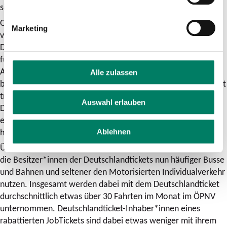
sicherstellen, auch über das Ende des Jahres 2024 hinaus.“
Obwohl das Deutschlandticket monatlich kündbar ist, nutzen
Marketing
viele Inhaber*innen das Angebot in fast jedem Monat. Im
Durchschnitt aller Befragten wurde das Deutschlandticket in
fünf der letzten sechs Monate genutzt, bei den vorherigen
Abo-Kund*innen liegt der Wert bei annährend sechs – sie
Alle zulassen
bleiben dem ÖPNV auch mit dem neuen Angebot unverändert
treu. Die allermeisten dieser Kund*innen haben ihr
Auswahl erlauben
Deutschlandticket auch bei dem VRS-Verkehrsunternehmen
erworben, bei dem sie zuvor bereits ihr Abo abgeschlossen
hatten.
Ablehnen
Über alle Nutzendengruppen hinweg wurde angegeben, dass
die Besitzer*innen der Deutschlandtickets nun häufiger Busse
und Bahnen und seltener den Motorisierten Individualverkehr
nutzen. Insgesamt werden dabei mit dem Deutschlandticket
durchschnittlich etwas über 30 Fahrten im Monat im ÖPNV
unternommen. Deutschlandticket-Inhaber*innen eines
rabattierten JobTickets sind dabei etwas weniger mit ihrem