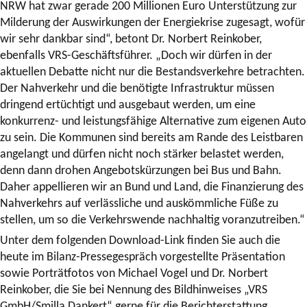
NRW hat zwar gerade 200 Millionen Euro Unterstützung zur
Milderung der Auswirkungen der Energiekrise zugesagt, wofür
wir sehr dankbar sind“, betont Dr. Norbert Reinkober,
ebenfalls VRS-Geschäftsführer. „Doch wir dürfen in der
aktuellen Debatte nicht nur die Bestandsverkehre betrachten.
Der Nahverkehr und die benötigte Infrastruktur müssen
dringend ertüchtigt und ausgebaut werden, um eine
konkurrenz- und leistungsfähige Alternative zum eigenen Auto
zu sein. Die Kommunen sind bereits am Rande des Leistbaren
angelangt und dürfen nicht noch stärker belastet werden,
denn dann drohen Angebotskürzungen bei Bus und Bahn.
Daher appellieren wir an Bund und Land, die Finanzierung des
Nahverkehrs auf verlässliche und auskömmliche Füße zu
stellen, um so die Verkehrswende nachhaltig voranzutreiben.“
Unter dem folgenden Download-Link finden Sie auch die
heute im Bilanz-Pressegespräch vorgestellte Präsentation
sowie Porträtfotos von Michael Vogel und Dr. Norbert
Reinkober, die Sie bei Nennung des Bildhinweises „VRS
GmbH/Smilla Dankert“ gerne für die Berichterstattung