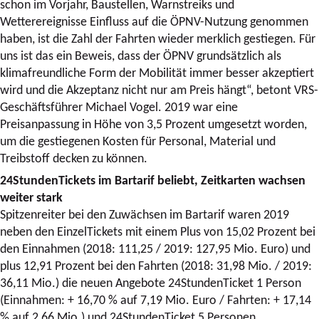
schon im Vorjahr, Baustellen, Warnstreiks und
Wetterereignisse Einfluss auf die ÖPNV-Nutzung genommen
haben, ist die Zahl der Fahrten wieder merklich gestiegen. Für
uns ist das ein Beweis, dass der ÖPNV grundsätzlich als
klimafreundliche Form der Mobilität immer besser akzeptiert
wird und die Akzeptanz nicht nur am Preis hängt“, betont VRS-
Geschäftsführer Michael Vogel. 2019 war eine
Preisanpassung in Höhe von 3,5 Prozent umgesetzt worden,
um die gestiegenen Kosten für Personal, Material und
Treibstoff decken zu können.
24StundenTickets im Bartarif beliebt, Zeitkarten wachsen
weiter stark
Spitzenreiter bei den Zuwächsen im Bartarif waren 2019
neben den EinzelTickets mit einem Plus von 15,02 Prozent bei
den Einnahmen (2018: 111,25 / 2019: 127,95 Mio. Euro) und
plus 12,91 Prozent bei den Fahrten (2018: 31,98 Mio. / 2019:
36,11 Mio.) die neuen Angebote 24StundenTicket 1 Person
(Einnahmen: + 16,70 % auf 7,19 Mio. Euro / Fahrten: + 17,14
% auf 2,66 Mio.) und 24StundenTicket 5 Personen