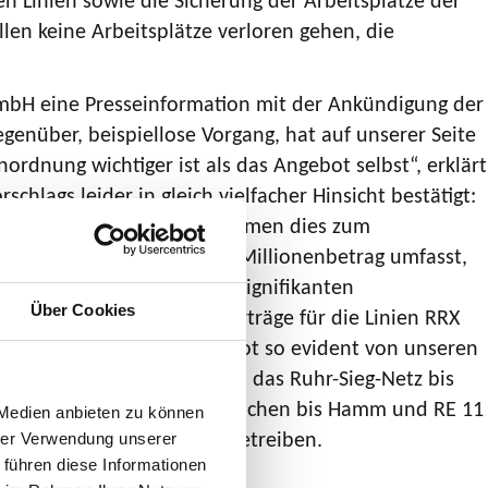
len keine Arbeitsplätze verloren gehen, die
 GmbH eine Presseinformation mit der Ankündigung der
enüber, beispiellose Vorgang, hat auf unserer Seite
dnung wichtiger ist als das Angebot selbst“, erklärt
hlags leider in gleich vielfacher Hinsicht bestätigt:
en, auch, wenn das Unternehmen dies zum
nen mittleren zweistelligen Millionenbetrag umfasst,
 leisten würde. Von einer signifikanten
Über Cookies
eendigung der Verkehrsverträge für die Linien RRX
esamt weicht dieses Angebot so evident von unseren
 7, das Niederrheinnetz und das Ruhr-Sieg-Netz bis
Die Linien RE 1 (RRX) von Aachen bis Hamm und RE 11
 Medien anbieten zu können
h bis Ende Dezember 2023 betreiben.
hrer Verwendung unserer
 führen diese Informationen