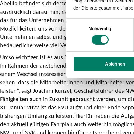
möglicherweise mit weiteren
Abellio befindet sich derzeit in einem sogenannten r
der Dienste gesammelt habe
ausdrücklich darauf hin, dass sich die Aufgabenträger
das für das Unternehmen Abellio und insbesondere f
Einwilligungsauswahl
Möglichkeiten, uns von der Ernsthaftigkeit einer Fo
Notwendig
Unternehmen selbst und geht zudem fahrlässig und ve
bedauerlicherweise viel Vertrauen verspielt worden.“
Umso wichtiger ist es aus Sicht von VRR, NWL und NVR
Ablehnen
Im Rahmen der anstehenden Überleitungen an andere 
einem Wechsel interessiertem Personal begleiten und 
sehen, dass die Mitarbeiterinnen und Mitarbeiter vo
leisten“, sagt Joachim Künzel, Geschäftsführer des NW
Fähigkeiten auch in Zukunft gebraucht werden, um die
31. Januar 2022 ist das EVU aufgrund einer Ende Sep
bisherigen Umfang zu leisten. Hierfür haben die Aufg
den aktuell gültigen Fahrplan auch weiterhin möglich
NWL und NVR und können hierfür entsprechend genu