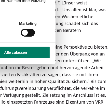
ie im Rahmen Ihrer Nutzung
ng zur Sanierung. Ronald R.F. Lünser weist
 Entscheidung bewusst sind. „Uns allen ist klar, was
ber es gab in den vergangenen Wochen etliche
r solchen Verweigerungshaltung schadet sich das
Marketing
m. Da ist von Abellio und den Beratern
erinnen und Mitarbeitern eine Perspektive zu bieten.
Alle zulassen
en wollen die Aufgabenträger den Übergang von an
einen solchen Prozess aktiv zu unterstützen. „Wir
ituation ihr Bestes geben und hervorragende Arbeit
izierten Fachkräften zu sagen, dass sie mit ihren
ien weiterhin in hoher Qualität zu sichern.“ Bis zum
führungsvereinbarung verpflichtet, die Verkehre im
Verfügung gestellt. Zielsetzung im Anschluss ist es,
llio eingesetzten Fahrzeuge sind Eigentum von VRR,