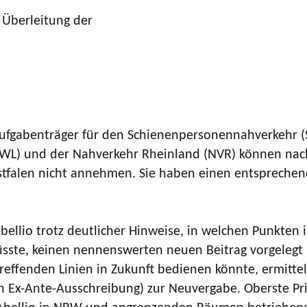
 Überleitung der
ufgabenträger für den Schienenpersonennahverkehr (
NWL) und der Nahverkehr Rheinland (NVR) können nach
tfalen nicht annehmen. Sie haben einen entsprechen
bellio trotz deutlicher Hinweise, in welchen Punkten
müsste, keinen nennenswerten neuen Beitrag vorgeleg
ffenden Linien in Zukunft bedienen könnte, ermitteln 
x-Ante-Ausschreibung) zur Neuvergabe. Oberste Prior
n Abellio in NRW und angrenzenden Räumen betriebenen