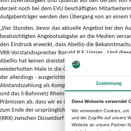
derzeit noch bei dem EVU beschäftigten Mitarbeiterin
Aufgabenträger werden den Übergang von an einem We
„Vier Stunden, bevor das aktuelle Angebot bei den A
beabsichtigten Angebotsabgabe an die Medien versand
den Eindruck erweckt, dass Abellio die Bekanntmachu
VRR-Vorstandssprecher Ronald R.F. Lünser. „Und dieser 
Abellio hat keinen dreistelligen Millionenbetrag zu
wiederholten Male in die Öffentlichkeit getragen hat.
der allerdings - ausgerichtet am Gesamtschaden der Au
Zustimmung
Abstandszahlung als Kompensation für die Mehrkosten
und das S-Bahnnetz Rhein-Ruhr kann daher auch in di
Prämissen ab, dass wir es schlechterdings nicht akze
Diese Webseite verwendet 
zum Ende der ursprünglich vereinbarten Vertragslauf
Wir verwenden Cookies, um I
(RRX) zwischen Düsseldorf und Kassel sowie das S-Ba
und die Zugriffe auf unsere 
Website an unsere Partner fü