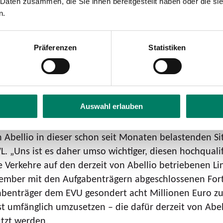
 Daten zusammen, die Sie ihnen bereitgestellt haben oder die s
egulären Schutzschirmhauptverfahren in Eigenverwaltu
n.
 ihrer Verantwortung im Hinblick auf das Ausmaß ihrer
ür die Mitarbeiterinnen und Mitarbeiter bedeutet. A
rtsetzung der Zusammenarbeit zu überzeugen. Mit eine
Präferenzen
Statistiken
rantwortungslos mit der Zukunft seiner Belegschaft u
 nun, den aktuell bei Abellio beschäftigten Mitarbeit
Auswahl erlauben
EVU auf den bislang von Abellio betriebenen Streck
unterstützen. Aber auch Abellio ist dazu aufgerufen, 
n Abellio in dieser schon seit Monaten belastenden S
L. „Uns ist es daher umso wichtiger, diesen hochqualif
 Verkehre auf den derzeit von Abellio betriebenen Lin
tember mit den Aufgabenträgern abgeschlossenen Fort
abenträger dem EVU gesondert acht Millionen Euro zur 
st umfänglich umzusetzen – die dafür derzeit von Abe
tzt werden.