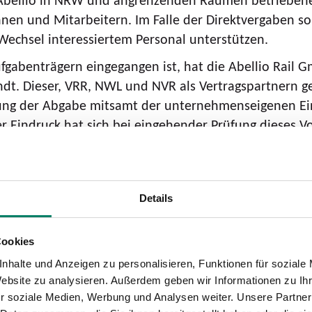
nen und Mitarbeitern. Im Falle der Direktvergaben sol
chsel interessiertem Personal unterstützen.
ufgabenträgern eingegangen ist, hat die Abellio Rail
t. Dieser, VRR, NWL und NVR als Vertragspartnern geg
ng der Abgabe mitsamt der unternehmenseigenen Einor
Eindruck hat sich bei eingehender Prüfung dieses Vorsc
r Kompensation der wirtschaftlichen Schäden angebot
 Zutreffend ist, dass das Angebot nach wie vor nur ei
fgabenträger - lediglich einen Beitrag von 16 Prozent
Details
 aufgrund der von Abellio gewünschten vorzeitigen B
esem neuen Angebot leider nicht die Rede sein. Insg
ptieren können.“ Abellio wollte die S-Bahn-Verbindung
Cookies
zeiten im Jahr 2028 beziehungsweise 2034 bedienen. 
nhalte und Anzeigen zu personalisieren, Funktionen für soziale
hn-Netz Rhein-Ruhr hingegen wollte das EVU lediglic
Website zu analysieren. Außerdem geben wir Informationen zu I
r soziale Medien, Werbung und Analysen weiter. Unsere Partner