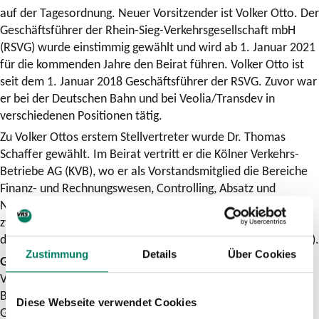
auf der Tagesordnung. Neuer Vorsitzender ist Volker Otto. Der
Geschäftsführer der Rhein-Sieg-Verkehrsgesellschaft mbH
(RSVG) wurde einstimmig gewählt und wird ab 1. Januar 2021
für die kommenden Jahre den Beirat führen. Volker Otto ist
seit dem 1. Januar 2018 Geschäftsführer der RSVG. Zuvor war
er bei der Deutschen Bahn und bei Veolia/Transdev in
verschiedenen Positionen tätig.
Zu Volker Ottos erstem Stellvertreter wurde Dr. Thomas
Schaffer gewählt. Im Beirat vertritt er die Kölner Verkehrs-
Betriebe AG (KVB), wo er als Vorstandsmitglied die Bereiche
Finanz- und Rechnungswesen, Controlling, Absatz und
Nahverkehrsmanagement verantwortet. Der Posten des
zweiten Stellvertreters ging wieder an Anno Schichler-Koep,
den Geschäftsführer der Stadtverkehr Euskirchen GmbH (SVE).
Zustimmung
Details
Über Cookies
Großer Dank an Vorgänger Eugen Puderbach
Volker Otto folgt auf Eugen Puderbach. Der langjährige
Beirats-Vorsitzende scheidet zum Jahresende als
Diese Webseite verwendet Cookies
Geschäftsführer der Regionalverkehr Köln GmbH (RVK) aus.