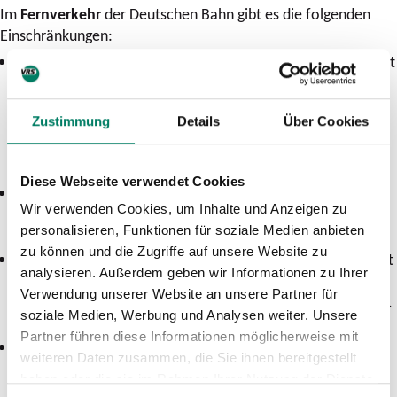
Im
Fernverkehr
der Deutschen Bahn gibt es die folgenden
Einschränkungen:
Die
Strecke Köln–Düsseldorf–Essen–Dortmund
ist nur mit
erheblichen Einschränkungen befahrbar. Teilweise kommt
es hier zu Umleitungen mit Verspätungen und/oder Zug-
Zustimmung
Details
Über Cookies
bzw. Haltausfällen. Die ICE von Berlin können jedoch
wieder bis Düsseldorf durchfahren bzw. von dort nach
Berlin starten.
Diese Webseite verwendet Cookies
Der
Abschnitt Köln–Wuppertal–Hagen–Dortmund
ist
Wir verwenden Cookies, um Inhalte und Anzeigen zu
derzeit nicht befahrbar. Hier kommt es zu Zug- bzw.
personalisieren, Funktionen für soziale Medien anbieten
Haltausfällen.
zu können und die Zugriffe auf unsere Website zu
Die
Strecke Köln–Koblenz über Bonn Hbf
kann noch nicht
analysieren. Außerdem geben wir Informationen zu Ihrer
wieder befahren werden. Der
Abschnitt Köln–Koblenz
Verwendung unserer Website an unsere Partner für
über Bonn-Beuel
auf der rechten Rheinseite ist befahrbar.
soziale Medien, Werbung und Analysen weiter. Unsere
Hier kommt es zu Verspätungen mit Haltausfällen.
Partner führen diese Informationen möglicherweise mit
Der
internationale Fernverkehr von/nach Brüssel
ist
weiteren Daten zusammen, die Sie ihnen bereitgestellt
immer noch unterbrochen, da auch in Belgien zahlreiche
haben oder die sie im Rahmen Ihrer Nutzung der Dienste
Strecken gesperrt sind. Die betroffenen Fernverkehrszüge